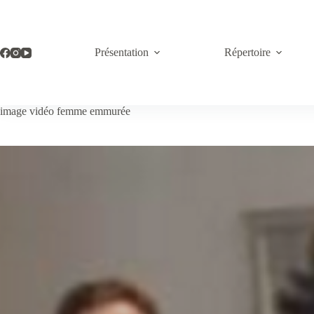
Passer
au
contenu
Présentation
Répertoire
image vidéo femme emmurée